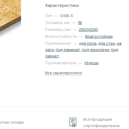
Характеристики
Тип
—
OSB-3
Толщина, мм
—
18
Размеры, мм
—
2500х1250
Влагостойкость
—
Влагостойкая
Применение
—
для пола
,
для стен
,
на
лаги
,
под ламинат
,
под линолеум
,
под
паркет
Производитель
—
Муром
Все характеристики
Вся продукция
ытые склады
сертифицирована