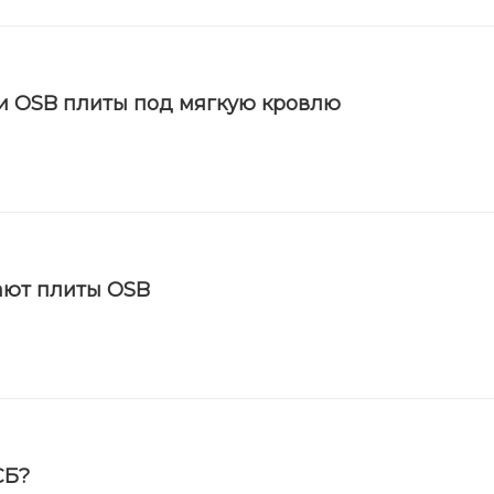
и OSB плиты под мягкую кровлю
ают плиты OSB
СБ?