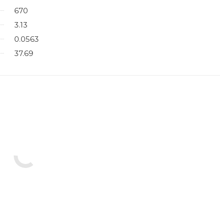
670
3.13
0.0563
37.69