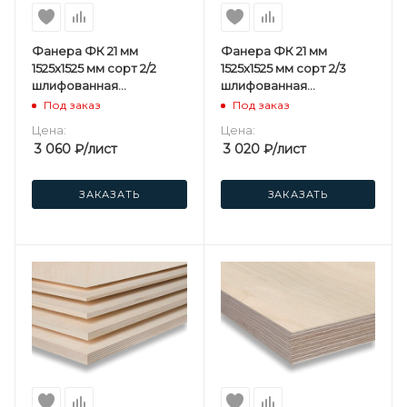
Фанера ФК 21 мм
Фанера ФК 21 мм
1525х1525 мм сорт 2/2
1525х1525 мм сорт 2/3
шлифованная
шлифованная
березовая
березовая
Под заказ
Под заказ
Цена:
Цена:
3 060
₽
/лист
3 020
₽
/лист
ЗАКАЗАТЬ
ЗАКАЗАТЬ