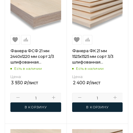
Фанера ФСФ 21 мм
Фанера ФК 21 мм
2440х1220 мм сорт 2/3
1525х1525 мм сорт 3/3
шлифованная
шлифованная
березовая
березовая
Есть в наличии
Есть в наличии
Цена:
Цена:
3 930
₽
/лист
2 400
₽
/лист
В КОРЗИНУ
В КОРЗИНУ