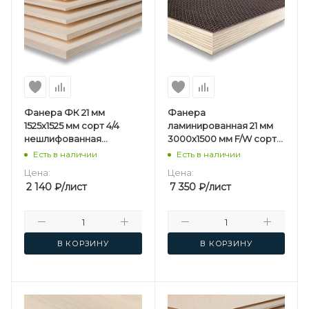
Фанера ФК 21 мм
Фанера
1525х1525 мм сорт 4/4
ламинированная 21 мм
нешлифованная
3000х1500 мм F/W сорт
березовая
1/1 березовая
Есть в наличии
Есть в наличии
Цена:
Цена:
2 140
₽
/лист
7 350
₽
/лист
В КОРЗИНУ
В КОРЗИНУ