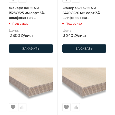
Фанера ФК 21 мм
Фанера ФСФ 21 мм
1525х1525 мм сорт 3/4
2440х1220 мм сорт 3/4
шлифованная
шлифованная
березовая
березовая
Под заказ
Под заказ
Цена:
Цена:
2 300
₽
/лист
3 240
₽
/лист
ЗАКАЗАТЬ
ЗАКАЗАТЬ