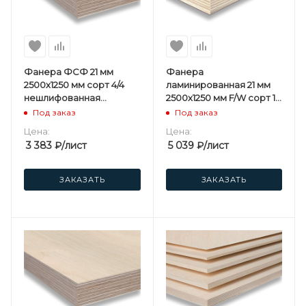
Фанера ФСФ 21 мм
Фанера
2500х1250 мм сорт 4/4
ламинированная 21 мм
нешлифованная
2500х1250 мм F/W сорт 1/1
березовая
березовая
Под заказ
Под заказ
Цена:
Цена:
3 383
₽
/лист
5 039
₽
/лист
ЗАКАЗАТЬ
ЗАКАЗАТЬ