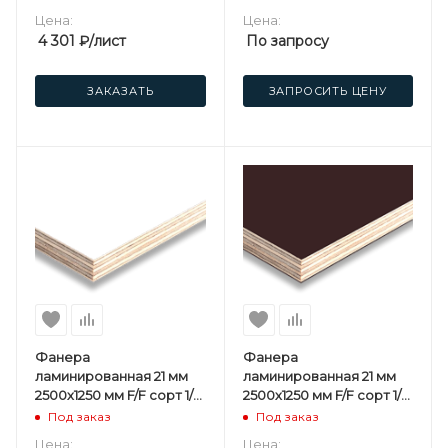
Цена:
Цена:
4 301
₽
/лист
По запросу
ЗАКАЗАТЬ
ЗАПРОСИТЬ ЦЕНУ
Фанера
Фанера
ламинированная 21 мм
ламинированная 21 мм
2500х1250 мм F/F сорт 1/1
2500х1250 мм F/F сорт 1/1
березовая Белая
березовая 3 сорт
Под заказ
Под заказ
Цена:
Цена: