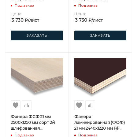
березовая
березовая
Под заказ
Под заказ
Цена:
Цена:
3 730
₽
/лист
3 730
₽
/лист
ЗАКАЗАТЬ
ЗАКАЗАТЬ
Фанера ФСФ 21 мм
Фанера
2500х1250 мм сорт 2/4
ламинированная (ФОФ)
шлифованная
21 мм 2440х1220 мм F/F
березовая
сорт 1/1 березовая 220пл
Под заказ
Под заказ