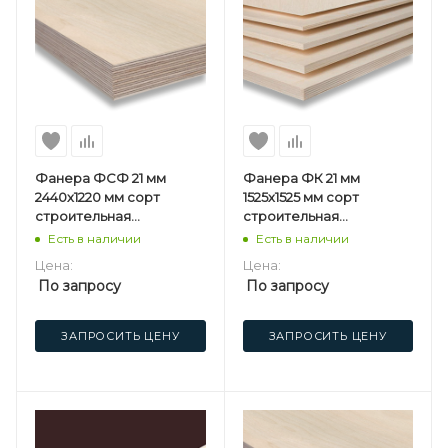
Фанера ФСФ 21 мм
Фанера ФК 21 мм
2440х1220 мм сорт
1525х1525 мм сорт
строительная
строительная
нешлифованная
нешлифованная
Есть в наличии
Есть в наличии
хвойная
березовая
Цена:
Цена:
По запросу
По запросу
ЗАПРОСИТЬ ЦЕНУ
ЗАПРОСИТЬ ЦЕНУ