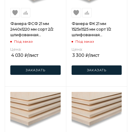
Фанера ФСФ 21 мм
Фанера ФК 21 мм
2440х1220 мм сорт 2/2
1525х1525 мм сорт 1/2
шлифованная
шлифованная
березовая
березовая
Под заказ
Под заказ
Цена:
Цена:
4 030
₽
/лист
3 300
₽
/лист
ЗАКАЗАТЬ
ЗАКАЗАТЬ