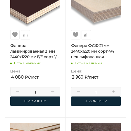
Фанера
Фанера ФСФ 21 мм
ламинированная 21 мм
2440х1220 мм сорт 4/4
2440х1220 мм F/F сорт 1/1
нешлифованная
березовая
березовая
Есть в наличии
Есть в наличии
Цена:
Цена:
4 080
₽
/лист
2 960
₽
/лист
В КОРЗИНУ
В КОРЗИНУ