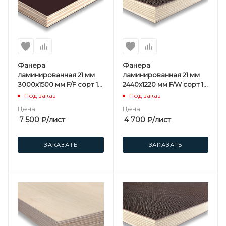
Фанера
Фанера
ламинированная 21 мм
ламинированная 21 мм
3000х1500 мм F/F сорт 1/1
2440х1220 мм F/W сорт 1/1
березовая
березовая
Под заказ
Под заказ
Цена:
Цена:
7 500
₽
/лист
4 700
₽
/лист
ЗАКАЗАТЬ
ЗАКАЗАТЬ