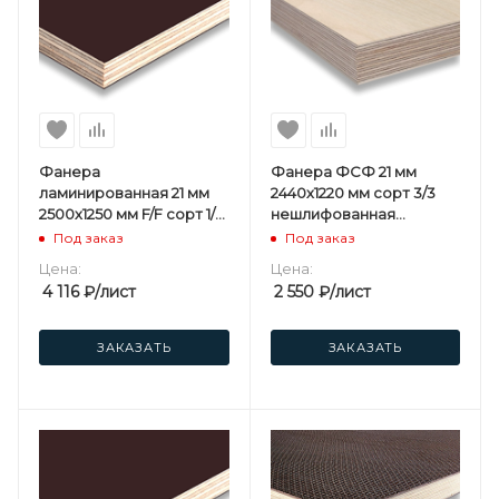
Фанера
Фанера ФСФ 21 мм
ламинированная 21 мм
2440х1220 мм сорт 3/3
2500х1250 мм F/F сорт 1/1
нешлифованная
березовая
хвойная
Под заказ
Под заказ
Цена:
Цена:
4 116
₽
/лист
2 550
₽
/лист
ЗАКАЗАТЬ
ЗАКАЗАТЬ