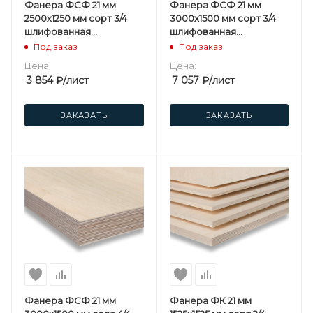
Фанера ФСФ 21 мм
Фанера ФСФ 21 мм
2500х1250 мм сорт 3/4
3000х1500 мм сорт 3/4
шлифованная
шлифованная
березовая
березовая
Под заказ
Под заказ
Цена:
Цена:
3 854
₽
/лист
7 057
₽
/лист
ЗАКАЗАТЬ
ЗАКАЗАТЬ
Фанера ФСФ 21 мм
Фанера ФК 21 мм