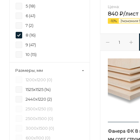
5 (
18
)
Цена:
840
₽
/лист
6 (
41
)
-
10
%
Экономия
7 (
2
)
8 (
16
)
9 (
47
)
10 (
15
)
11 (
5
)
Размеры, мм
12 (
53
)
1200х1200 (
0
)
15 (
51
)
1525х1525 (
14
)
16 (
1
)
2440х1220 (
2
)
17 (
1
)
2500х1250 (
0
)
18 (
50
)
2500х1500 (
0
)
20 (
4
)
3000х1500 (
0
)
Фанера ФК 8 м
21 (
39
)
600х1100 (
0
)
мм сорт стро