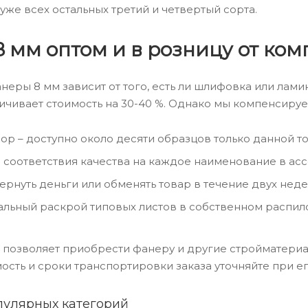
уже всех остальных третий и четвертый сорта.
8 мм оптом и в розницу от ко
анеры 8 мм зависит от того, есть ли шлифовка или лам
ичивает стоимость на 30-40 %. Однако мы компенсиру
ор – доступно около десяти образцов только данной т
 соответствия качества на каждое наименование в асс
ернуть деньги или обменять товар в течение двух неде
льный раскрой типовых листов в собственном распило
позволяет приобрести фанеру и другие стройматериа
мость и сроки транспортировки заказа уточняйте при е
пулярных категорий