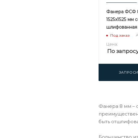
Фанера ФСФ 
1525х1525 мм с
шлифованная
А
Под заказ
Цена:
По запрос
ЗАПРОСИ
Фанера 8 мм – 
преимущественн
быть отшлифова
Большинство из