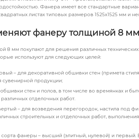
одостойкостью. Фанера имеет все стандартные вариант
квадратных листах типовых размеров 1525х1525 мм и не
меняют фанеру толщиной 8 м
й 8 мм покупают для решения различных технических 
оторые используют для следующих целей:
вый – для декоративной обшивки стен (примета стиля
я сувенирной продукции;
 обшивки стен и полов, в том числе во времянках и бы
 различных отделочных работ.
твертый – для возведения перегородок, настила под ф
зличных строительных и отделочных работ, выполнени
сорта фанеры – высший (элитный, нулевой) и первый. 