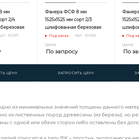
8 мм
Фанера ФСФ 8 мм
Фанера
орт 2/4
1525х1525 мм сорт 2/3
1525х15
 березовая
шлифованная березовая
шлифов
рт.: 10057
Арт.: 10056
Под заказ
Под з
Цена:
Цена:
у
По запросу
По за
ТЬ ЦЕНУ
ЗАПРОСИТЬ ЦЕНУ
З
одно из минимальных значений толщины данного матер
о из лиственных пород древесины (из березы), но реже
ны с одной или обеих сторон либо оставлены без доп
делий относится к типу ФК – простых, экологически чи