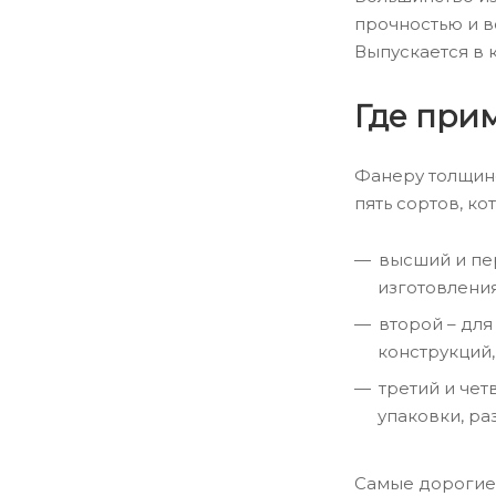
прочностью и в
Выпускается в 
Где при
Фанеру толщино
пять сортов, к
высший и пер
изготовлени
второй – для
конструкций,
третий и че
упаковки, ра
Самые дорогие 