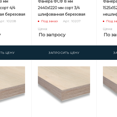
8 мм
Фанера ФСФ 8 мм
Фанера
сорт 4/4
2440х1220 мм сорт 3/4
1525х15
ая березовая
шлифованная березовая
нешлиф
рт.: 10208
Арт.: 10207
Под заказ
Под з
Цена:
Цена:
у
По запросу
По за
ТЬ ЦЕНУ
ЗАПРОСИТЬ ЦЕНУ
З