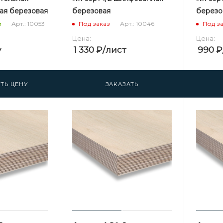
ая березовая
березовая
березо
Арт.: 10053
Арт.: 10046
и
Под заказ
Под з
Цена:
Цена:
у
1 330
₽
/лист
990
₽
ТЬ ЦЕНУ
ЗАКАЗАТЬ