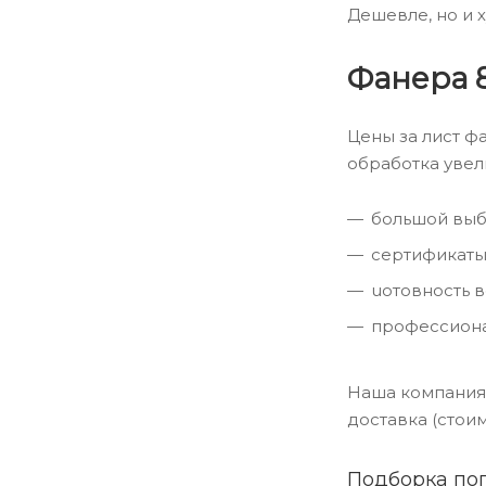
Дешевле, но и х
Фанера 
Цены за лист ф
обработка увел
большой выб
сертификаты
uотовность в
профессиона
Наша компания 
доставка (стои
Подборка по