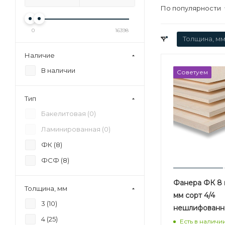
По популярности
0
16398
Толщина, мм
Наличие
В наличии
Советуем
Тип
Бакелитовая (
0
)
Ламинированная (
0
)
ФК (
8
)
ФСФ (
8
)
Фанера ФК 8 м
Толщина, мм
мм сорт 4/4
3 (
10
)
нешлифованн
4 (
25
)
Есть в наличи