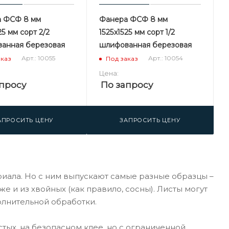
 ФСФ 8 мм
Фанера ФСФ 8 мм
25 мм сорт 2/2
1525х1525 мм сорт 1/2
анная березовая
шлифованная березовая
Арт.: 10055
Арт.: 10054
аказ
Под заказ
Цена:
просу
По запросу
АПРОСИТЬ ЦЕНУ
ЗАПРОСИТЬ ЦЕНУ
иала. Но с ним выпускают самые разные образцы –
 и из хвойных (как правило, сосны). Листы могут
олнительной обработки.
стых, на безопасном клее, но с ограниченной