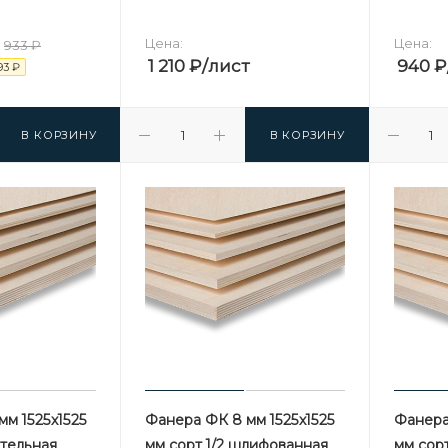
Цена:
Цена:
933
₽
1 210
₽
/лист
940
₽
93
₽
В КОРЗИНУ
В КОРЗИНУ
м 1525х1525
Фанера ФК 8 мм 1525х1525
Фанера
ительная
мм сорт 1/2 шлифованная
мм сор