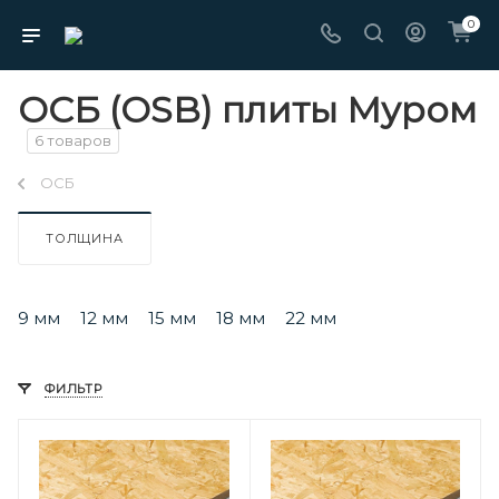
0
ОСБ (OSB) плиты Муром
6 товаров
ОСБ
ТОЛЩИНА
9 мм
12 мм
15 мм
18 мм
22 мм
ФИЛЬТР