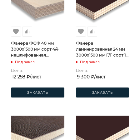
Фанера ФСФ 40 мм
Фанера
3000х1500 мм сорт 4/4
ламинированная 24 мм
нешлифованная
3000х1500 мм F/F сорт 1/1
березовая
березовая
Под заказ
Под заказ
Цена:
Цена:
12 258
₽
/лист
9 300
₽
/лист
ЗАКАЗАТЬ
ЗАКАЗАТЬ