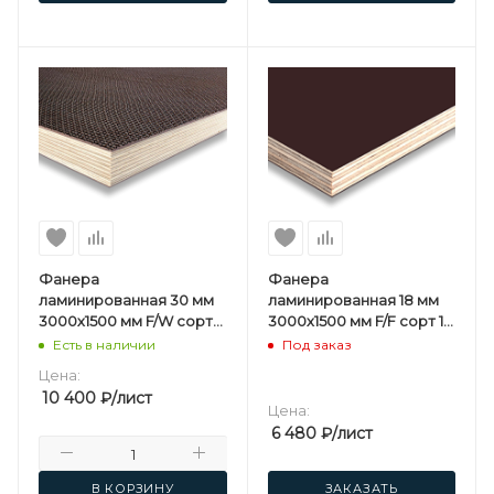
Фанера
Фанера
ламинированная 30 мм
ламинированная 18 мм
3000х1500 мм F/W сорт
3000х1500 мм F/F сорт 1/1
1/1 березовая
березовая
Есть в наличии
Под заказ
Цена:
10 400
₽
/лист
Цена:
6 480
₽
/лист
В КОРЗИНУ
ЗАКАЗАТЬ