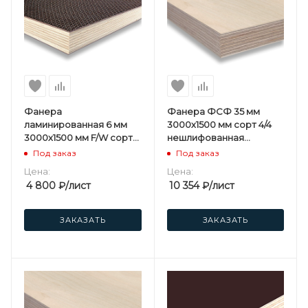
Фанера
Фанера ФСФ 35 мм
ламинированная 6 мм
3000х1500 мм сорт 4/4
3000х1500 мм F/W сорт
нешлифованная
1/1 березовая
березовая
Под заказ
Под заказ
Цена:
Цена:
4 800
₽
/лист
10 354
₽
/лист
ЗАКАЗАТЬ
ЗАКАЗАТЬ