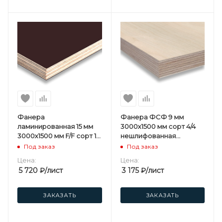
Фанера
Фанера ФСФ 9 мм
ламинированная 15 мм
3000х1500 мм сорт 4/4
3000х1500 мм F/F сорт 1/1
нешлифованная
березовая
березовая
Под заказ
Под заказ
Цена:
Цена:
5 720
₽
/лист
3 175
₽
/лист
ЗАКАЗАТЬ
ЗАКАЗАТЬ