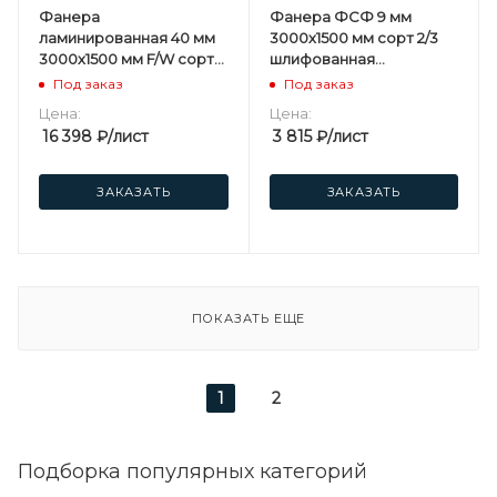
Фанера
Фанера ФСФ 9 мм
ламинированная 40 мм
3000х1500 мм сорт 2/3
3000х1500 мм F/W сорт
шлифованная
1/1 березовая
березовая
Под заказ
Под заказ
Цена:
Цена:
16 398
₽
/лист
3 815
₽
/лист
ЗАКАЗАТЬ
ЗАКАЗАТЬ
ПОКАЗАТЬ ЕЩЕ
1
2
Подборка популярных категорий