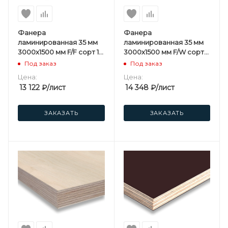
Фанера
Фанера
ламинированная 35 мм
ламинированная 35 мм
3000х1500 мм F/F сорт 1/1
3000х1500 мм F/W сорт
березовая
1/1 березовая
Под заказ
Под заказ
Цена:
Цена:
13 122
₽
/лист
14 348
₽
/лист
ЗАКАЗАТЬ
ЗАКАЗАТЬ