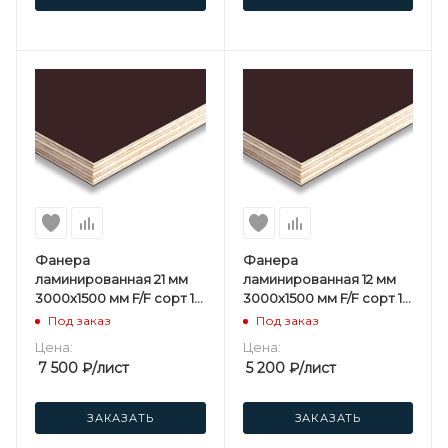
Фанера
Фанера
ламинированная 21 мм
ламинированная 12 мм
3000х1500 мм F/F сорт 1/1
3000х1500 мм F/F сорт 1/1
березовая
березовая
Под заказ
Под заказ
Цена:
Цена:
7 500
₽
/лист
5 200
₽
/лист
ЗАКАЗАТЬ
ЗАКАЗАТЬ