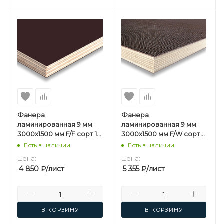
Фанера
Фанера
ламинированная 9 мм
ламинированная 9 мм
3000х1500 мм F/F сорт 1/1
3000х1500 мм F/W сорт
березовая
1/1 березовая
Есть в наличии
Есть в наличии
Цена:
Цена:
4 850
₽
/лист
5 355
₽
/лист
В КОРЗИНУ
В КОРЗИНУ