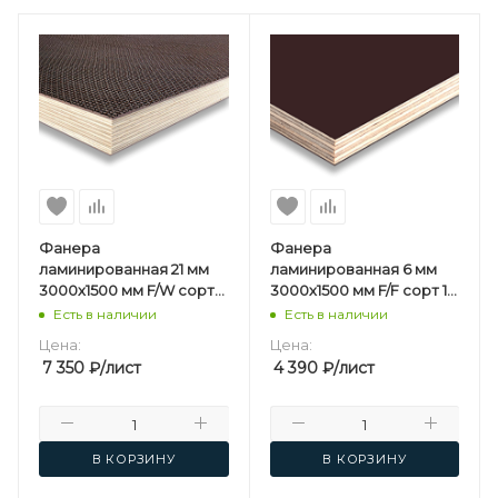
Фанера
Фанера
ламинированная 21 мм
ламинированная 6 мм
3000х1500 мм F/W сорт
3000х1500 мм F/F сорт 1/1
1/1 березовая
березовая
Есть в наличии
Есть в наличии
Цена:
Цена:
7 350
₽
/лист
4 390
₽
/лист
В КОРЗИНУ
В КОРЗИНУ