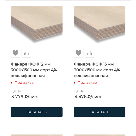
Фанера ФСФ 12 мм
Фанера ФСФ 15 мм
3000х1500 мм сорт 4/4
3000х1500 мм сорт 4/4
нешлифованная
нешлифованная
березовая
березовая
Под заказ
Под заказ
Цена:
Цена:
3 779
₽
/лист
4 476
₽
/лист
ЗАКАЗАТЬ
ЗАКАЗАТЬ