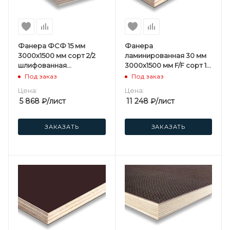
Фанера ФСФ 15 мм
Фанера
3000х1500 мм сорт 2/2
ламинированная 30 мм
шлифованная
3000х1500 мм F/F сорт 1/1
березовая
березовая
Под заказ
Под заказ
Цена:
Цена:
5 868
₽
/лист
11 248
₽
/лист
ЗАКАЗАТЬ
ЗАКАЗАТЬ