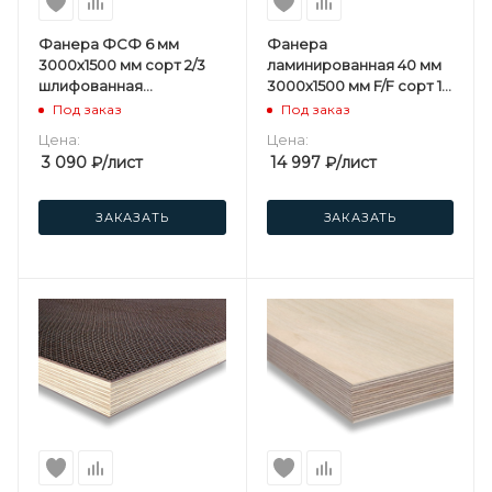
Фанера ФСФ 6 мм
Фанера
3000х1500 мм сорт 2/3
ламинированная 40 мм
шлифованная
3000х1500 мм F/F сорт 1/1
березовая
березовая
Под заказ
Под заказ
Цена:
Цена:
3 090
₽
/лист
14 997
₽
/лист
ЗАКАЗАТЬ
ЗАКАЗАТЬ