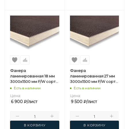
Фанера
Фанера
ламинированная 18 мм
ламинированная 27 мм
3000х1500 мм F/W сорт
3000х1500 мм F/W сорт
1/1 березовая
1/1 березовая
Есть в наличии
Есть в наличии
Цена:
Цена:
6 900
₽
/лист
9 500
₽
/лист
В КОРЗИНУ
В КОРЗИНУ