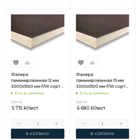
Фанера
Фанера
ламинированная 12 мм
ламинированная 15 мм
3000х1500 мм F/W сорт
3000х1500 мм F/W сорт
1/1 березовая
1/1 березовая
Есть в наличии
Есть в наличии
Цена:
Цена:
5 715
₽
/лист
6 680
₽
/лист
В КОРЗИНУ
В КОРЗИНУ