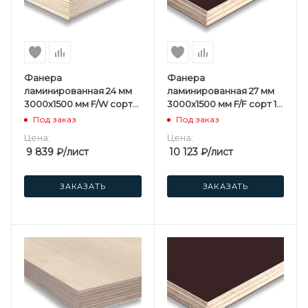
Фанера
Фанера
ламинированная 24 мм
ламинированная 27 мм
3000х1500 мм F/W сорт
3000х1500 мм F/F сорт 1/1
1/1 березовая
березовая
Под заказ
Под заказ
Цена:
Цена:
9 839
₽
/лист
10 123
₽
/лист
ЗАКАЗАТЬ
ЗАКАЗАТЬ