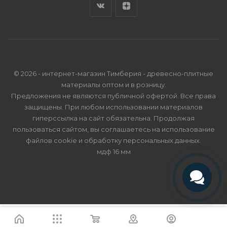
© 2026 - интернет-магазин Тимберия - древесно-плитные
материалы оптом и в розницу.
Предложения не являются публичной офертой. Все права
защищены. При любом использовании материалов
гиперссылка на сайт обязательна. Продолжая
пользоваться сайтом, вы соглашаетесь на использование
файлов cookie и
обработку персональных данных
.
мдф 16 мм
Телефон
Telegram
Я согласен
Мы используем файлы cookie.
Подробнее