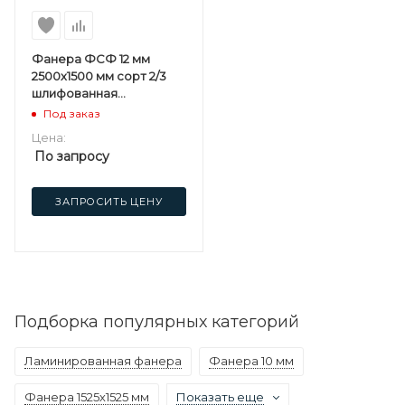
Фанера ФСФ 12 мм
2500х1500 мм сорт 2/3
шлифованная
березовая
Под заказ
Цена:
По запросу
ЗАПРОСИТЬ ЦЕНУ
Подборка популярных категорий
Ламинированная фанера
Фанера 10 мм
Фанера 1525х1525 мм
Показать еще