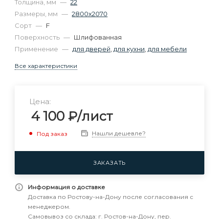
Толщина, мм
—
22
Размеры, мм
—
2800х2070
Сорт
—
F
Поверхность
—
Шлифованная
Применение
—
для дверей
,
для кухни
,
для мебели
Все характеристики
Цена:
4 100
₽
/лист
Нашли дешевле?
Под заказ
ЗАКАЗАТЬ
Информация о доставке
Доставка по Ростову-на-Дону после согласования с
менеджером.
Самовывоз со склада: г. Ростов-на-Дону, пер.